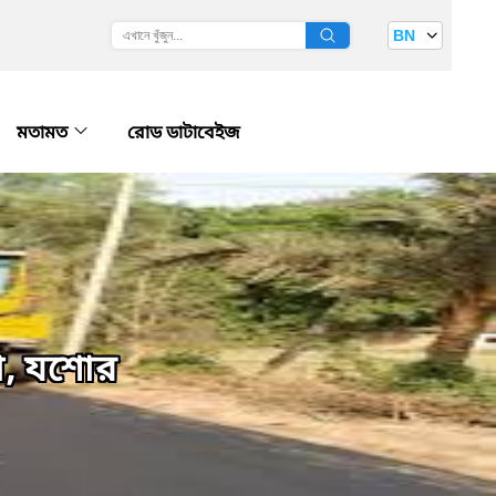
BN
মতামত
রোড ডাটাবেইজ
া, যশোর