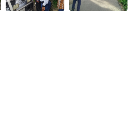
৮
়তা লাইন
০৯
র্মচারী কল্যাণ বোর্ড হটলাইন
০৮৮৮৮৮৮৮
নিয়ন্ত্রণ হটলাইন
১৩
যন্তরীণ নৌ-পরিবহন হটলাইন