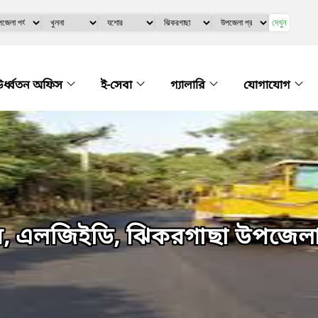
দেখুন
র্ধ্বতন অফিস
ই-সেবা
গ্যালারি
যোগাযোগ
লয়, এলজিইডি, ঝিকরগাছা উপজেল