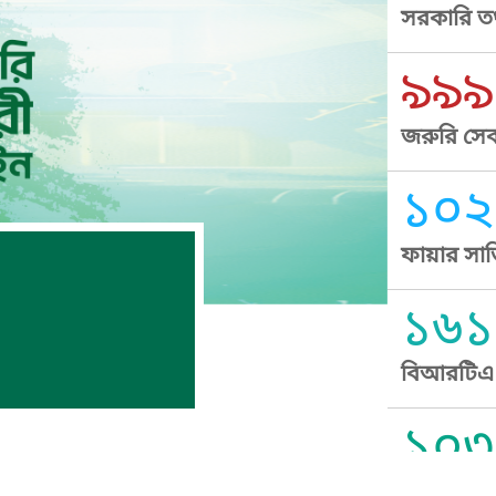
সরকারি তথ
৯৯৯
জরুরি সেব
১০২
ফায়ার সার
১৬১
বিআরটিএ স
১০৩
সুপ্রীম কোর