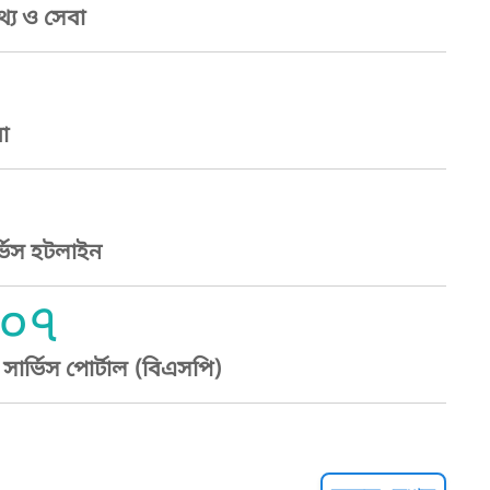
্য ও সেবা
া
্ভিস হটলাইন
০৭
ার্ভিস পোর্টাল (বিএসপি)
্ট হেল্পলাইন