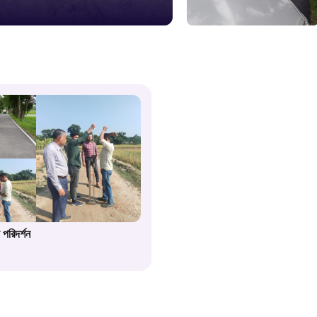
১০৯
শিশু সহায
১৬১
বাংলাদেশ ক
০১৯
মাদকদ্রব্য 
 পরিদর্শন
১৬১
জরুরী অভ্