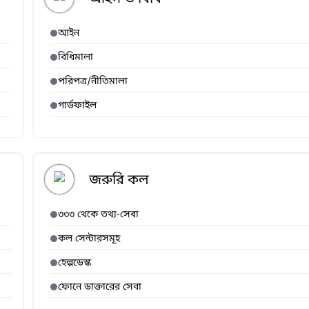
আইন
বিধিমালা
পরিপত্র/নীতিমালা
গার্ডফাইল
জরুরি কল
৩৩৩ থেকে তথ্য-সেবা
কল সেন্টারসমূহ
হেল্পডেস্ক
ফোনে ডাক্তারের সেবা