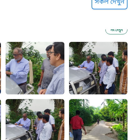
সকল দেখুন
সব দেখুন
ু নির্যাতন প্রতিরোধ
আগাম বার্তা
২২
 সেবা