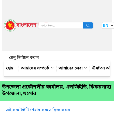
বাংলাদেশ জাতীয় তথ্য বাতায়ন
BN
দেখুন
মেনু নির্বাচন করুন
আমাদের সম্পর্কে
আমাদের সেবা
ঊর্ধ্বতন অফ
উপজেলা প্রকৌশলীর কার্যালয়, এলজিইডি, ঝিকরগাছা
উপজেলা, যশোর
এই কনটেন্টটি শেয়ার করতে ক্লিক করুন