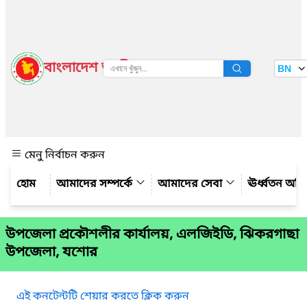
বাংলাদেশ জাতীয় তথ্য বাতায়ন
BN
দেখুন
মেনু নির্বাচন করুন
আমাদের সম্পর্কে
আমাদের সেবা
ঊর্ধ্বতন অফ
উপজেলা প্রকৌশলীর কার্যালয়, এলজিইডি, ঝিকরগাছা
উপজেলা, যশোর
এই কনটেন্টটি শেয়ার করতে ক্লিক করুন