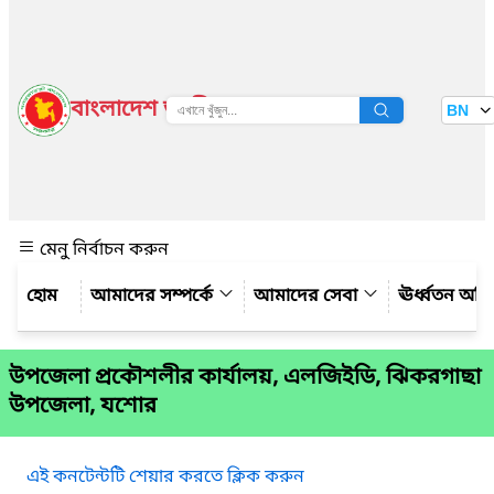
বাংলাদেশ জাতীয় তথ্য বাতায়ন
BN
দেখুন
মেনু নির্বাচন করুন
আমাদের সম্পর্কে
আমাদের সেবা
ঊর্ধ্বতন অফ
উপজেলা প্রকৌশলীর কার্যালয়, এলজিইডি, ঝিকরগাছা
উপজেলা, যশোর
এই কনটেন্টটি শেয়ার করতে ক্লিক করুন