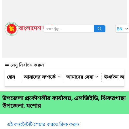
বাংলাদেশ জাতীয় তথ্য বাতায়ন
BN
দেখুন
মেনু নির্বাচন করুন
আমাদের সম্পর্কে
আমাদের সেবা
ঊর্ধ্বতন অফ
উপজেলা প্রকৌশলীর কার্যালয়, এলজিইডি, ঝিকরগাছা
উপজেলা, যশোর
এই কনটেন্টটি শেয়ার করতে ক্লিক করুন