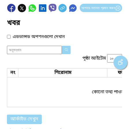
আপনার মতামত প্রদান করুন
খবর
এডভান্সড অপশনগুলো দেখান
পৃষ্ঠা আইটেম
নং
শিরোনাম
ফাইল
কোনো তথ্য পাওয়া য
আর্কাইভ দেখুন