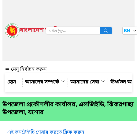
বাংলাদেশ জাতীয় তথ্য বাতায়ন
BN
দেখুন
মেনু নির্বাচন করুন
আমাদের সম্পর্কে
আমাদের সেবা
ঊর্ধ্বতন অফ
উপজেলা প্রকৌশলীর কার্যালয়, এলজিইডি, ঝিকরগাছা
উপজেলা, যশোর
এই কনটেন্টটি শেয়ার করতে ক্লিক করুন