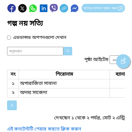
আপনার মতামত প্রদান করুন
গল্প নয় সত্যি
এডভান্সড অপশনগুলো দেখান
পৃষ্ঠা আইটেম
নং
শিরোনাম
ব্যানার 
১
অপারাজিতা সাবানা
২
অদম্য সাজেদা
১
দেখছেন ১ থেকে ২ পর্যন্ত, মোট ২ এন্ট্রি
এই কনটেন্টটি শেয়ার করতে ক্লিক করুন