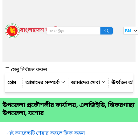
বাংলাদেশ জাতীয় তথ্য বাতায়ন
BN
দেখুন
মেনু নির্বাচন করুন
আমাদের সম্পর্কে
আমাদের সেবা
ঊর্ধ্বতন অফ
উপজেলা প্রকৌশলীর কার্যালয়, এলজিইডি, ঝিকরগাছা
উপজেলা, যশোর
এই কনটেন্টটি শেয়ার করতে ক্লিক করুন