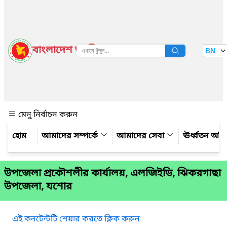
বাংলাদেশ জাতীয় তথ্য বাতায়ন
BN
দেখুন
মেনু নির্বাচন করুন
আমাদের সম্পর্কে
আমাদের সেবা
ঊর্ধ্বতন অফ
উপজেলা প্রকৌশলীর কার্যালয়, এলজিইডি, ঝিকরগাছা
উপজেলা, যশোর
এই কনটেন্টটি শেয়ার করতে ক্লিক করুন