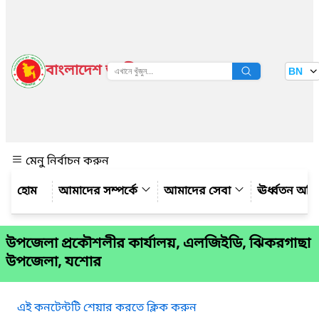
বাংলাদেশ জাতীয় তথ্য বাতায়ন
BN
দেখুন
মেনু নির্বাচন করুন
আমাদের সম্পর্কে
আমাদের সেবা
ঊর্ধ্বতন অফ
উপজেলা প্রকৌশলীর কার্যালয়, এলজিইডি, ঝিকরগাছা
উপজেলা, যশোর
এই কনটেন্টটি শেয়ার করতে ক্লিক করুন