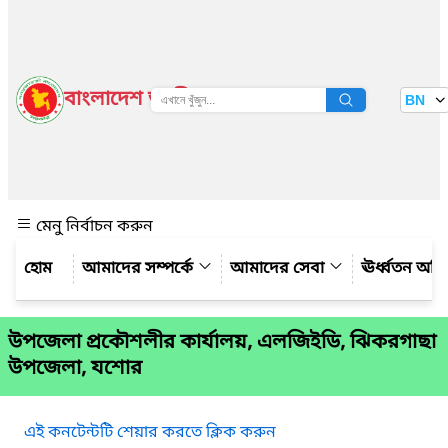
বাংলাদেশ জাতীয় তথ্য বাতায়ন
BN
দেখুন
মেনু নির্বাচন করুন
আমাদের সম্পর্কে
আমাদের সেবা
ঊর্ধ্বতন অফ
উপজেলা প্রকৌশলীর কার্যালয়, এলজিইডি, ঝিকরগাছা
উপজেলা, যশোর
এই কনটেন্টটি শেয়ার করতে ক্লিক করুন